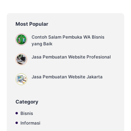
tampilan menarik yang berisi konten
informasi tertentu. Meski demikian,
terdapat perbedaan yang cukup
mencolok di antara keduanya. Dalam
Most Popular
konteks penggunaannya, tujuan
website dan landing page relatif sama.
Proses pembuatannya juga melibatkan
Contoh Salam Pembuka WA Bisnis
bahasa pemrograman dan prosedur
yang Baik
yang serupa. Walaupun tampak serupa,
terdapat […]
Jasa Pembuatan Website Profesional
Jasa Pembuatan Website Jakarta
Category
Bisnis
Informasi