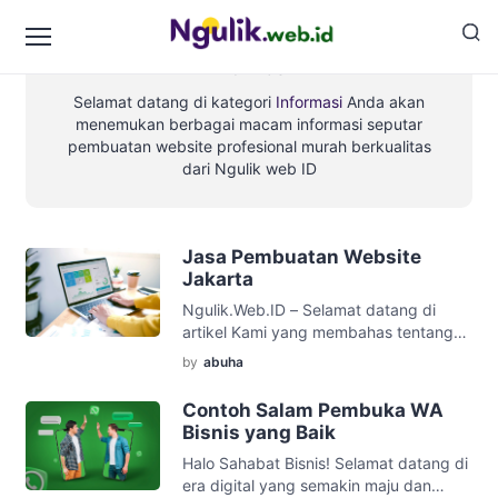
Informasi
Selamat datang di kategori
Informasi
Anda akan
menemukan berbagai macam informasi seputar
pembuatan website profesional murah berkualitas
dari Ngulik web ID
Jasa Pembuatan Website
Jakarta
Ngulik.Web.ID – Selamat datang di
artikel Kami yang membahas tentang
jasa website Jakarta. Dalam era digital
by
abuha
seperti sekarang, memiliki website
adalah suatu kebutuhan yang tidak
Contoh Salam Pembuka WA
dapat diabaikan. Jasa pembuatan
Bisnis yang Baik
website dapat membantu Anda
Halo Sahabat Bisnis! Selamat datang di
membangun kehadiran online,
era digital yang semakin maju dan
meningkatkan visibilitas bisnis, dan