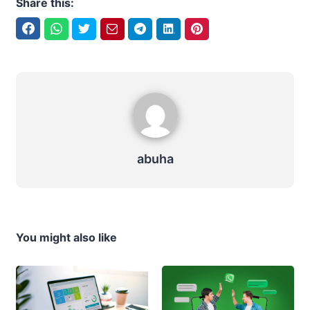
Share this:
Facebook
WhatsApp
Twitter
Email
Telegram
LinkedIn
Pinterest
abuha
abuha
You might also like