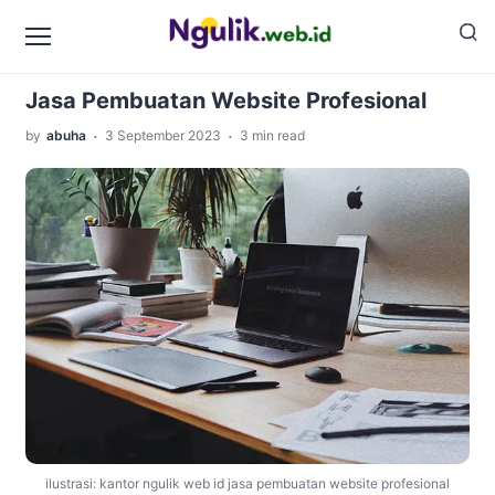
›
›
Home
Informasi
Jasa Pembuatan Website
Profesional
Jasa Pembuatan Website Profesional
.
.
by
abuha
3 September 2023
3 min read
ilustrasi: kantor ngulik web id jasa pembuatan website profesional